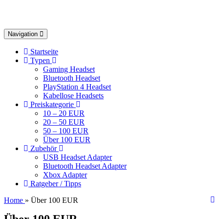
Toggle
Navigation
navigation
Startseite
Typen
Gaming Headset
Bluetooth Headset
PlayStation 4 Headset
Kabellose Headsets
Preiskategorie
10 – 20 EUR
20 – 50 EUR
50 – 100 EUR
Über 100 EUR
Zubehör
USB Headset Adapter
Bluetooth Headset Adapter
Xbox Adapter
Ratgeber / Tipps
Home
» Über 100 EUR